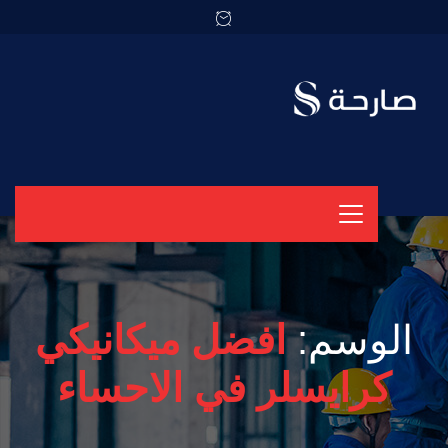
الوسم:
افضل ميكانيكي
كرايسلر في الاحساء