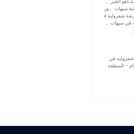
 تاهو الخبر
,
ية سيهات
,
ور
شة شفرولية ف
 في سيهات
,
 شفروليه في
م – المنطقة