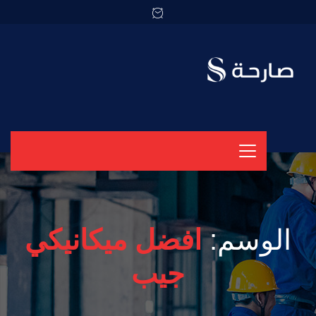
الوسم:
افضل ميكانيكي
جيب