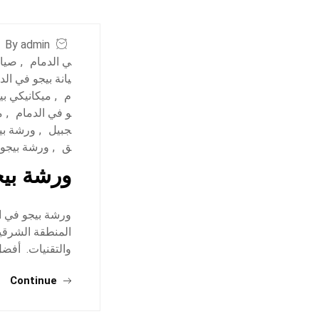
By admin
ي الدمام
,
صيان
يانة بيجو في الد
م
,
ميكانيكي بي
و في الدمام
,
م
جبيل
,
ورشة بي
ق
,
ورشة بيجو
ورشة بيج
ورشة بيجو في ال
المنطقة الشرقي
والتقنيات. أفضل
Continue