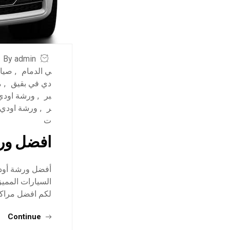
By admin
ي الدمام
,
صيان
دي في بقيق
,
م
بر
,
ورشة اودي 
ر
,
ورشة اودي 
ت
افضل ورش
أفضل ورشة أودي
السيارات المميز
لكم افضل مراكز
Continue