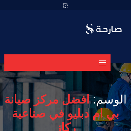
الوسم:
افضل مركز صيانة
بي ام دبليو في صناعية
ركاز