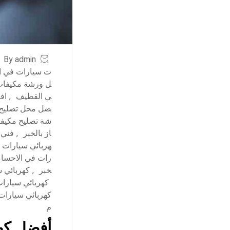
By admin
ت سيارات في ا
ل ورشة مكيفات 
ي القطيف
,
اف
ضل محل تصليح م
شة تصليح مكيفا
از بالخبر
,
فني 
هربائي سيارات 
رات في الاحساء
خبر
,
كهربائي 
كهربائي سيارا
كهربائي سيارات
م
أفضل كهر