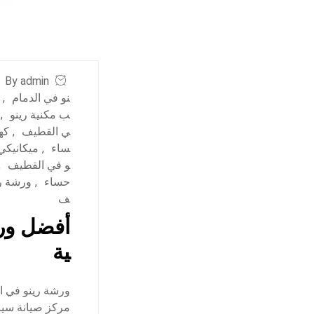
By admin
نو في الدمام
,
ب مكنية رينو
,
ي القطيف
,
كه
ساء
,
ميكانيكي 
و في القطيف
,
حساء
,
ورشة ري
ف
أفضل ورش
ية
ورشة رينو في ا
مركز صيانة سيار