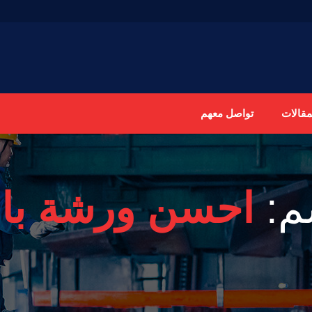
مقالات
تواصل معهم
م:
احسن ورشة بال