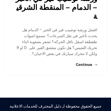
– الدمام – المنقطة الشرقي
ة
افضل ورشة توضيب قير في الخبر – الدمام هل
يحدث تأخير في نقل السرعات؟ تسمع اصوات
طقطقة اسفل ناقل الحركة؟ تشعر بصعوبة اثناء
تحريك الفتيس؟ هل تكون معشق القير على D او R
ولكن لا تتحرك سيارتك في بعض الاحيان؟…
Continue
جميع الحقوق محفوظة لـ دليل المحترف للخدمات الاعلانية