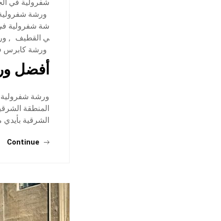
شفرولية في الج
ورشة شفرولية
شة شفرولية في 
ي القطيف
,
ور
ورشة كابرس في
أفضل ورش
ورشة شفرولية ف
المنطقة الشرقي
الشرقية بأيدي م
Continue