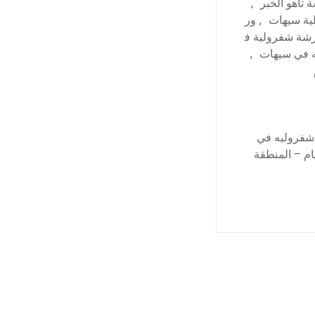
 تاهو الخبر
,
ية سيهات
,
ور
شة شفرولية ف
 في سيهات
,
 شفروليه في
م – المنطقة