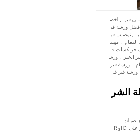
ئي قير
,
اخص
فضل ورشة قي
ر
,
توضيب قي
الدمام
,
مهند
 جربكسات ف
 الخبر
,
ورش
م
,
ورشة قير
ورشة قير في
ة الشر
 اصوات
طقطقة اسفل ناقل الحركة؟ تشعر بصعوبة اثناء تحريك الفتيس؟ هل تكون معشق القير على D او R