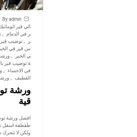
By admin
ائي قير اتوماتي
ر في الدمام
,
ب
ر
,
توضيب قير ب
س قير في الخب
ي الخبر
,
ورشة
ة توضيب قير بال
في الاحساء
,
و
القطيف
,
ورشة
ورشة توض
قية
افضل ورشة توض
ولكن لا تتحرك 