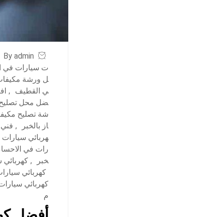
By admin
ت سيارات في ا
ل ورشة مكيفات 
ي القطيف
,
اف
ضل محل تصليح م
شة تصليح مكيفا
از بالخبر
,
فني 
هربائي سيارات 
رات في الاحساء
خبر
,
كهربائي 
كهربائي سيارا
كهربائي سيارات
م
أفضل كهر