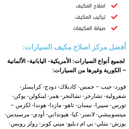
اصلاح المكيف
تركيب المكيف
صيانة المكيفات
أفضل مركز اصلاح مكيف السيارات:
لجميع أنواع السيارات: الأمريكية- اليابانية- الألمانية
– الكورية وغيرها من السيارات
:
فورد- جيب – جمس- كاديلاك- دودج- كرايسلر-
شفرولية- تشارجر- تشالنجر- همر- لينكولن- يوكن-
تورس- سييرا- نيسان- تاهو- مازدا- هوندا- لكزس –
ميتسوبيشي- لانسر- كيا- هيونداني- أودي- مرسيدس-
بورش- بنتلي- بي ام دبليو- ميني كوبر- رولز رويس-