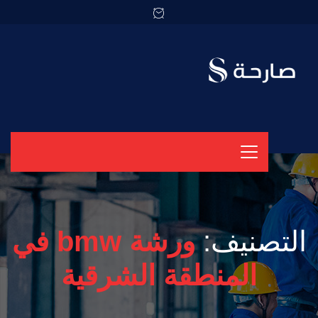
التصنيف:
ورشة bmw في
المنطقة الشرقية