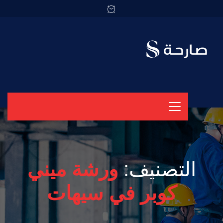
التصنيف:
ورشة ميني
كوبر في سيهات