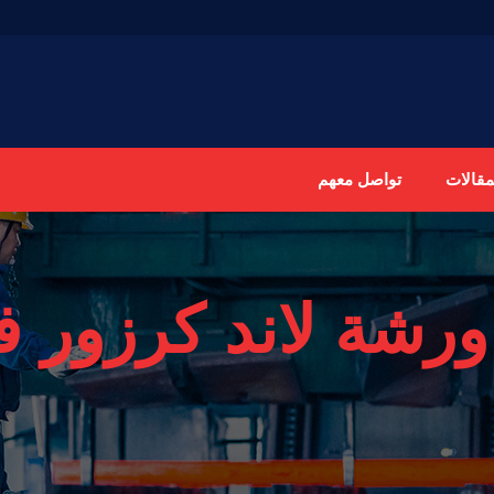
مقالات
تواصل معهم
ورشة لاند كرزور ف