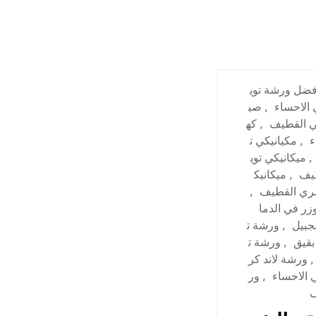
فضل ورشة توي
 الاحساء
,
صي
في القطيف
,
كه
ء
,
مكيانيكي ت
,
ميكانيكي توي
طيف
,
ميكانيك
مري القطيف
,
وزر في الدما
جبيل
,
ورشة ت
بقيق
,
ورشة ت
,
ورشة لاند كر
 الاحساء
,
ور
ف