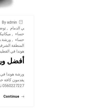
By admin
ي الدمام
,
توضي
حساء
,
ميكانيك
حساء
,
ورشة هو
المنطقة الشرقي
هوندا قي القطي
أفضل ورش
ورشة هوندا في 
يقدمون كافة خدم
0560227227 ثانياً: مركز صارحة الابداع لصيانة السيارات: للحجز والاستعلام: 0546335222 ومن…
Continue