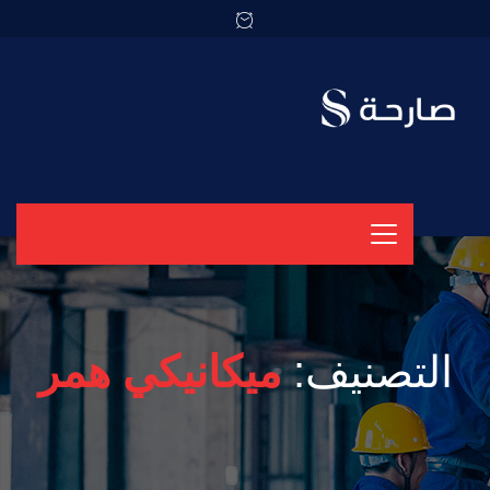
التصنيف:
ميكانيكي همر