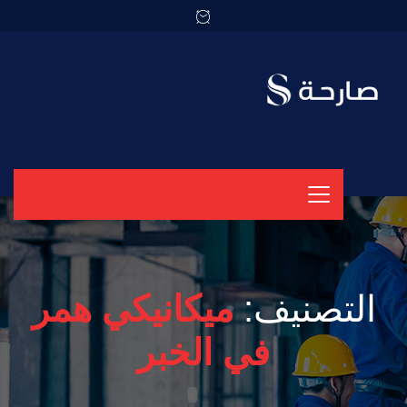
التصنيف:
ميكانيكي همر
في الخبر