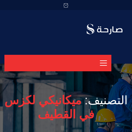
التصنيف:
ميكانيكي لكزس
في القطيف