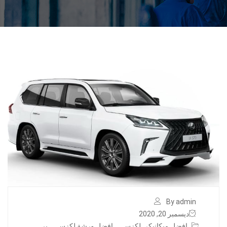
By admin
ديسمبر 20, 2020
افضل ميكانيكي لكزس
,
افضل ورشة لكزس
,
بر