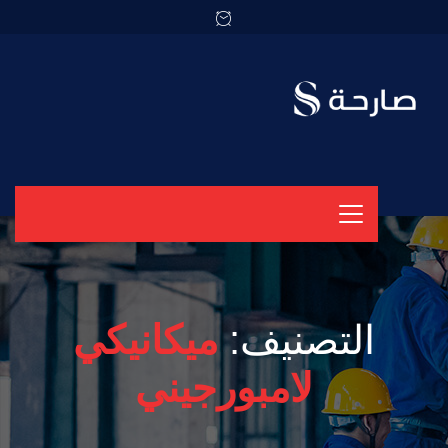
التصنيف:
ميكانيكي
لامبورجيني