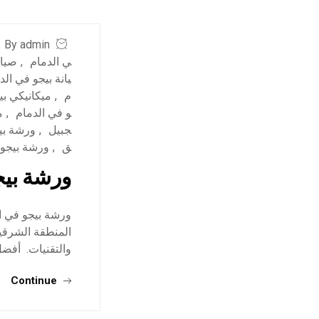
By admin
ي الدمام
,
صيان
يانة بيجو في الد
م
,
ميكانيكي بي
و في الدمام
,
م
جبيل
,
ورشة بي
ق
,
ورشة بيجو
ورشة بيج
ورشة بيجو في ال
المنطقة الشرقي
والتقنيات. أفضل
Continue