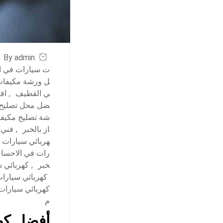
By admin
ت سيارات في ا
ل ورشة مكيفات 
ي القطيف
,
اف
ضل محل تصليح م
شة تصليح مكيفا
از بالخبر
,
فني 
هربائي سيارات 
رات في الاحساء
خبر
,
كهربائي 
كهربائي سيارا
كهربائي سيارات
م
أفضل كهر