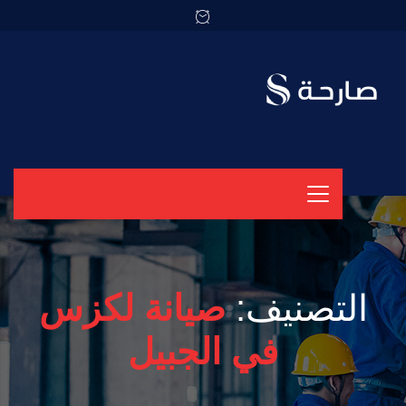
التصنيف:
صيانة لكزس
في الجبيل