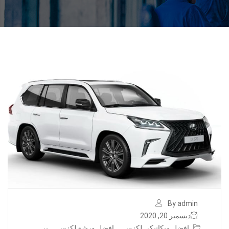
By admin
ديسمبر 20, 2020
افضل ميكانيكي لكزس
,
افضل ورشة لكزس
,
بر