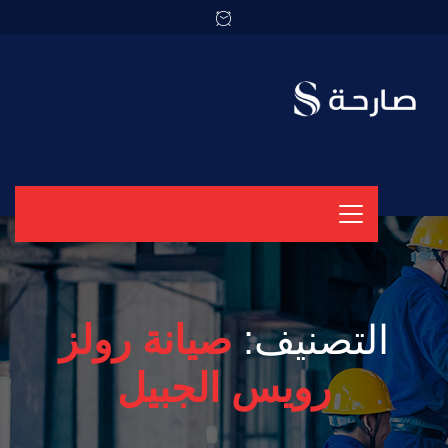
التصنيف:
صيانة رولز
رويس الجبيل