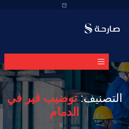
التصنيف:
توضيب قير في
الدمام