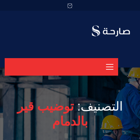
التصنيف:
توضيب قير
بالدمام