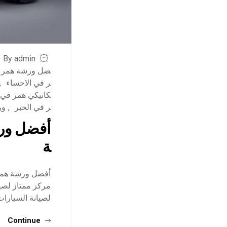
By admin
ضل ورشة همر ف
ر في الاحساء
,
كانيكي همر في
ر في الخبر
,
ور
أفضل ورش
ة
أفضل ورشة همر 
مركز ممتاز لصيا
لصيانة السيارات: للحجز والاس
Continue