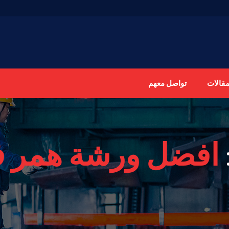
مقالات
تواصل معهم
افضل ورشة همر ف