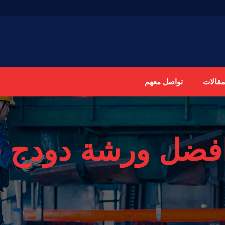
مقالات
تواصل معهم
فضل ورشة دودج ف