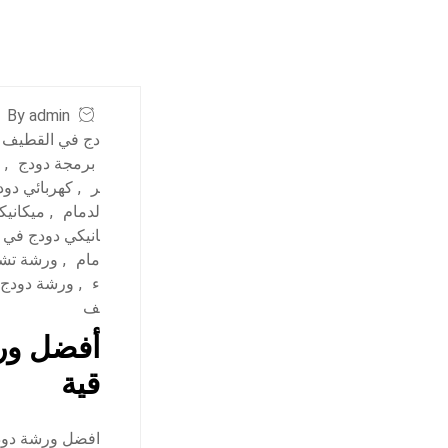
By admin
دج في القطيف
برمجة دودج
,
ر
,
كهربائي دود
لدمام
,
ميكانيك
انيكي دودج في 
مام
,
ورشة تشا
ء
,
ورشة دودج 
ف
أفضل ورش
قية
افضل ورشة دودج