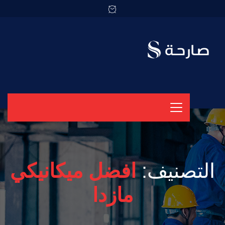
التصنيف:
افضل ميكانيكي
مازدا