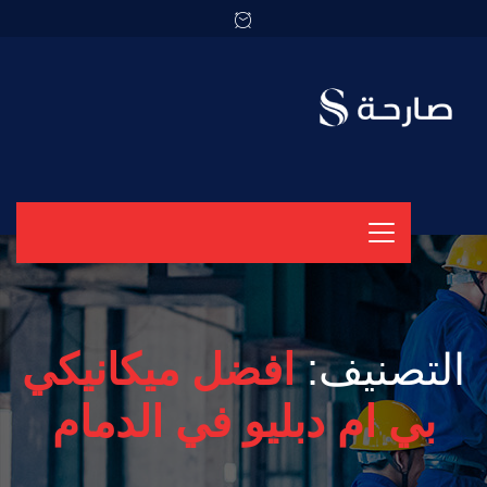
التصنيف:
افضل ميكانيكي
بي ام دبليو في الدمام