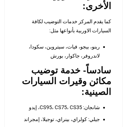
الأخرى:
كما يقدم المركز خدمات التوضيب لكافة
السيارات الاوربية بأنواعها مثل:
رينو، بيجو، فيات، سيتروين، سكودا،
لاندروفر، جاكوار، بورش
سادساً- خدمة توضيب
مكائن وقيرات السيارات
الصينية:
شانجان: CS95، CS75، CS35، إيدو
جيلي: كولراي، بينراي، توجيلا، إمجراند