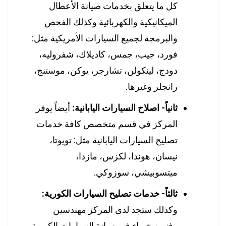
كل ما يتعلق بخدمات صيانة الأعطال
الميكانيكية والكهربائية وكذلك الفحص
والبرمجة لجميع السيارات الأمريكية مثل:
فورد، جيب، جمس، كاديلاك، شفروليه،
دودج، لينكولن، تشارجر، يوكن، موستنج،
رانجلر وغيرها.
ثانياً- اصلاح السيارات اليابانية:
أيضاً يوفر
المركز في قسم متخصص كافة خدمات
تصليح السيارات اليابانية مثل: تويوتا،
نيسان، هوندا، لكزس، مازدا،
ميتسوبيشي، سوزوكي.
ثالثاً- خدمات تصليح السيارات الكورية:
وكذلك ستجد لدى المركز مهندسين
وفنيين خبراء في صيانة السيارات الكورية